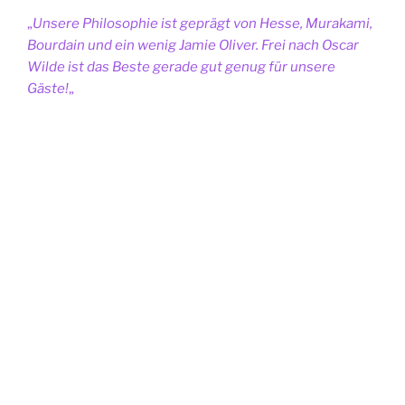
„
Unsere Philosophie ist geprägt von Hesse, Murakami,
Bourdain und ein wenig Jamie Oliver. Frei nach Oscar
Wilde ist das Beste gerade gut genug für unsere
Gäste!
„
Wir kochen regiologisch, frisch, saisonal und mit voller
Begeisterung im romantischen Innenhof des
ehemaligen Jagdschlosses der Salzburger Erzbischöfe.
2023
Burgcafé Tittmoning
Restaurant Guru • A top 10 best kaffeehaus restaurant in Tittmoning